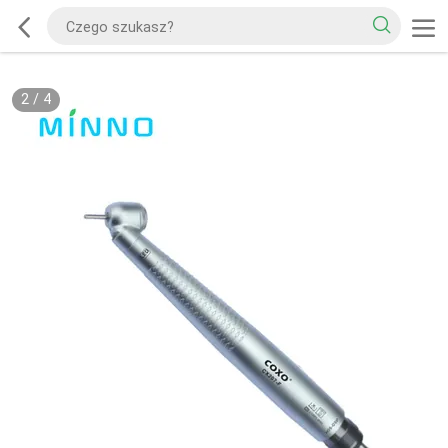
2
/
4