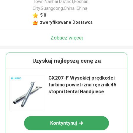
Town,Nanhai District,Foshan
City,Guangdong,China ,China
5.0
zweryfikowane Dostawca
Zobacz więcej
Uzyskaj najlepszą cenę za
CX207-F Wysokiej prędkości
turbina powietrzna ręcznik 45
stopni Dental Handpiece
Kontyntynuj