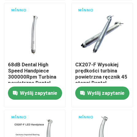
Wycieczka po fabryce
Kontrola jakości
Skontaktuj się z nami
68dB Dental High
CX207-F Wysokiej
Speed Handpiece
prędkości turbina
Poprosić o wycenę
300000Rpm Turbina
powietrzna ręcznik 45
powietrzna Dental
stopni Dental
Handpiece
Handpiece
Wyślij zapytanie
Wyślij zapytanie
Urządzenia medyczne stomatologiczne
Rękojeść stomatologiczna o niskiej prędkości
Szybka rękojeść dentystyczna