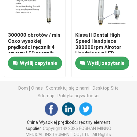
Mikromotor stomatologiczny
300000 obrotów / min
Klasa II Dental High
Zębowa profilia powietrza
Coxo wysokiej
Speed Handpiece
prędkości ręcznik 4
380000rpm Airotor
otwory LED ręcznik
Handpiece z LED
Dentalne światło LED
stomatologiczny z 3-
Wyślij zapytanie
Wyślij zapytanie
stronnym opryskiem
Wstrzykiwacz znieczulenia stomatologicznego
Dom
O nas
Skontaktuj się z nami
Desktop Site
Maszyna do implantu zęba
Sitemap
Polityka prywatności
Produkty endodontyczne
China Wysokiej prędkości ręczny element
supplier.
Copyright © 2026 FOSHAN MINNO
Maszyna do leczenia zębów
MEDICAL INSTRUMENT CO., LTD.. All Rights