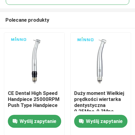
Polecane produkty
CE Dental High Speed
Duży moment Wielkiej
Dom
Handpiece 25000RPM
prędkości wiertarka
Push Type Handpiece
dentystyczna
0,25Mpa-0,3Mpa
Produkty
szybki ręcznik
Wyślij zapytanie
Wyślij zapytanie
O nas