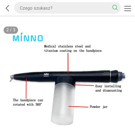
2
/
3