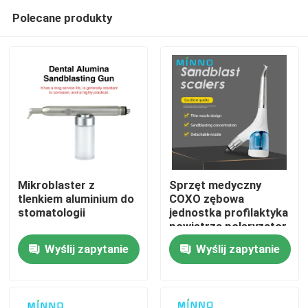
Polecane produkty
Mikroblaster z
Sprzęt medyczny
tlenkiem aluminium do
COXO zębowa
stomatologii
jednostka profilaktyka
Dom
powietrza poleryzator
/ COXO Odłączalna
Wyślij zapytanie
Wyślij zapytanie
jednostka profilaktyka
Produkty
powietrza zębów
ścierniające
piaskowanie
O nas