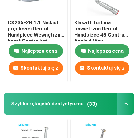
CX235-2B 1:1 Niskich
Klasa II Turbina
prędkości Dental
powietrzna Dental
Handpiece Wewnętrzny
Handpiece 45 Contra
kanał Contra kąt
Angle 4 Way
prosty
Najlepsza cena
Najlepsza cena
Skontaktuj się z
Skontaktuj się z
nami
nami
Szybka rękojeść dentystyczna
(33)