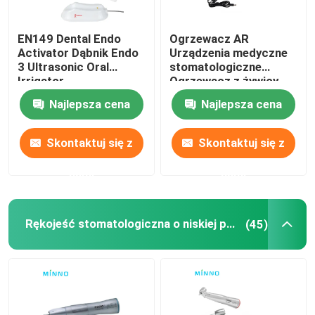
Akcesoria dentystyczne
EN149 Dental Endo
Ogrzewacz AR
Activator Dąbnik Endo
Urządzenia medyczne
3 Ultrasonic Oral
stomatologiczne
System obturacji
Irrigator
Ogrzewacz z żywicy
kompozytowej 40C-
Najlepsza cena
Najlepsza cena
50C
Skontaktuj się z
Skontaktuj się z
nami
nami
Rękojeść stomatologiczna o niskiej prędkości
(45)