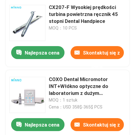
CX207-F Wysokiej prędkości
turbina powietrzna ręcznik 45
stopni Dental Handpiece
MOQ：10 PCS
Najlepsza cena
Skontaktuj się z
nami
COXO Dental Micromotor
INT+Włókno optyczne do
laboratorium z dużym
momentem obrotowym
MOQ：1 sztuk
Cena：USD 358$-365$ PCS
Najlepsza cena
Skontaktuj się z