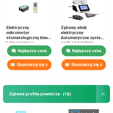
Elektryczny
Zębowy silnik
mikromotor
elektryczny
stomatologiczny klasy
Automatyczne systemy
I stosowany w
wody i powietrza
stomatologii 120 W
Najlepsza cena
Najlepsza cena
Skontaktuj się z
Skontaktuj się z
nami
nami
Zębowa profilia powietrza
(18)