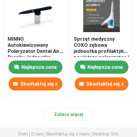
MINNO
Sprzęt medyczny
Autoklawizowany
COXO zębowa
Poleryzator Dental Air
jednostka profilaktyka
Prophy Jednostka
powietrza poleryzator /
45psi
COXO Odłączalna
Najlepsza cena
Najlepsza cena
jednostka profilaktyka
powietrza zębów
ścierniające
Skontaktuj się z
Skontaktuj się z
piaskowanie
polerowanie
nami
nami
piaskowanie maszyna
przepływ powietrza
stomatologicznego do
Zobacz więcej
profilaktyki
Dom
O nas
Skontaktuj się z nami
Desktop Site