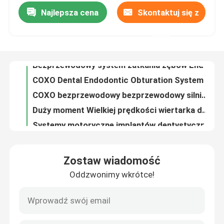
Najlepsza cena
Skontaktuj się z
Bezprzewodowy system zatkania zębów Endo Pen 3.7V 2600mAH
COXO Dental Endodontic Obturation System Endo Pen C Fill Mini Filling Tools Stomatologiczne
Wycieczka po fabryce
nami
COXO bezprzewodowy bezprzewodowy silnik endodontyczny 1400mAh
Duży moment Wielkiej prędkości wiertarka dentystyczna 0,25Mpa-0,3Mpa szybki ręcznik
Kontrola jakości
Systemy motoryczne implantów dentystycznych Implant chirurgiczny
Uniwersalne narzędzia do implantów zębów Implant Torque Driver Implant Screw Removal Tool
Skontaktuj się z nami
COXO Endo File ze stali nierdzewnej COXO Endodontic Dental Root Canal Files
System usuwania plików endodontycznych klasy CE I Endo File Grade A+
Poprosić o wycenę
6 sztuk 60 stopni Endo File SOCO Niklu Titanu Rotary Endodontic File
Osiemnaste Aktywowane cieplnie Nitinol Endo File Rotary Nickel Titanium Files
Urządzenia medyczne stomatologiczne
Zostaw wiadomość
Jednostronne dwustronne lusterko do ust antynębłowe
Oddzwonimy wkrótce!
Dental Endodontic ręczny wtykacz końcówka Zęby kanał korzeniowy wypełniający pionowy ciśnieniodawca
Rękojeść stomatologiczna o niskiej prędkości
0.4mm 0.5mm Endodontyczny wtykacz do rąk Endodontyczne akcesoria Dentalne Błękitne Złote
Zębowe lusterka przeciw mgle Bez mgły Fotografia wewnątrzustna Lustra ze stali nierdzewnej
Szybka rękojeść dentystyczna
20mm-100mm Ortodontyczny zacisk Dental Instrument Sliding Caliper Dental