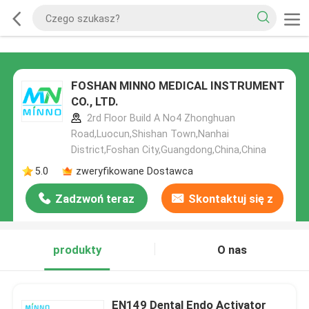
FOSHAN MINNO MEDICAL INSTRUMENT
CO., LTD.
2rd Floor Build A No4 Zhonghuan
Road,Luocun,Shishan Town,Nanhai
District,Foshan City,Guangdong,China,China
5.0
zweryfikowane Dostawca
Zadzwoń teraz
Skontaktuj się z
nami
produkty
O nas
EN149 Dental Endo Activator