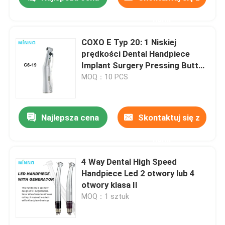
nami
COXO E Typ 20: 1 Niskiej
prędkości Dental Handpiece
Implant Surgery Pressing Button
Reduction
MOQ：10 PCS
Najlepsza cena
Skontaktuj się z
nami
Dom
4 Way Dental High Speed
Handpiece Led 2 otwory lub 4
otwory klasa II
Produkty
MOQ：1 sztuk
O nas