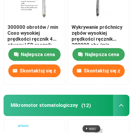
300000 obrotów / min
Wykrywanie próchnicy
Coxo wysokiej
zębów wysokiej
prędkości ręcznik 4
prędkości ręcznik
otwory LED ręcznik
280000 obr./min.
stomatologiczny z 3-
Najlepsza cena
Najlepsza cena
stronnym opryskiem
Skontaktuj się z
Skontaktuj się z
nami
nami
Mikromotor stomatologiczny
(12)