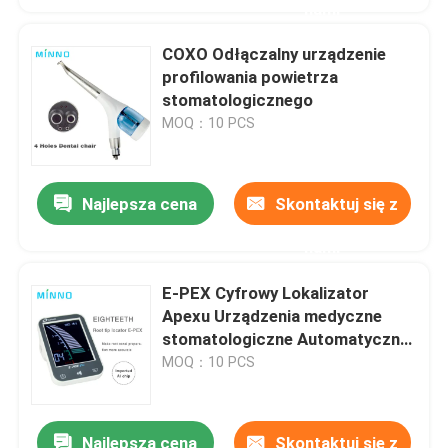
nami
COXO Odłączalny urządzenie
profilowania powietrza
stomatologicznego
MOQ：10 PCS
Najlepsza cena
Skontaktuj się z
nami
E-PEX Cyfrowy Lokalizator
Apexu Urządzenia medyczne
stomatologiczne Automatyczna
kalibracja
MOQ：10 PCS
Najlepsza cena
Skontaktuj się z