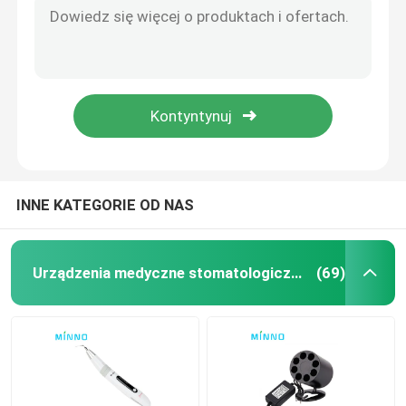
2.5W Endo Gutta Percha Cutter Dentalne urządzenia medyczne Cutter gumy
Mikromotor stomatologiczny
NanoPix 1 Urządzenia medyczne stomatologiczne Sensory rentgenowskie wewnątrzustne wodoodporne
Oralny urządzenie do oczyszczania zębów o świetlnej wrażliwości na światło LED 5V 1050mAh
Zębowa profilia powietrza
ODM Detektor próchnicy zębów
Bezprzewodowa kompozytowa lampa LED AC100V-240V
Dentalne światło LED
INNE KATEGORIE OD NAS
Wstrzykiwacz znieczulenia stomatologicznego
Urządzenia medyczne stomatologiczne
(69)
Maszyna do implantu zęba
Produkty endodontyczne
Maszyna do leczenia zębów